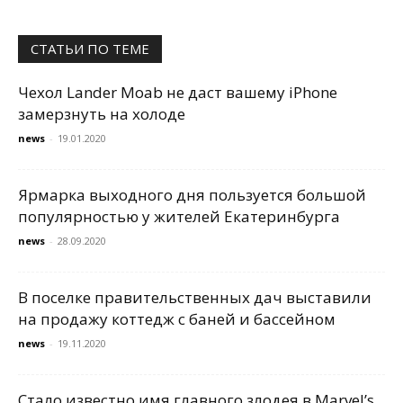
СТАТЬИ ПО ТЕМЕ
Чехол Lander Moab не даст вашему iPhone
замерзнуть на холоде
news
-
19.01.2020
Ярмарка выходного дня пользуется большой
популярностью у жителей Екатеринбурга
news
-
28.09.2020
В поселке правительственных дач выставили
на продажу коттедж с баней и бассейном
news
-
19.11.2020
Стало известно имя главного злодея в Marvel’s