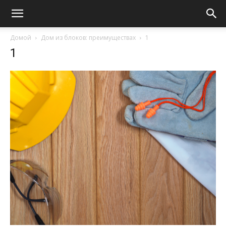
Домой
Дом из блоков: преимуществах
1
1