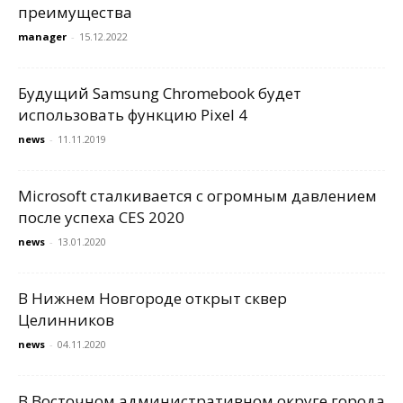
преимущества
manager
-
15.12.2022
Будущий Samsung Chromebook будет
использовать функцию Pixel 4
news
-
11.11.2019
Microsoft сталкивается с огромным давлением
после успеха CES 2020
news
-
13.01.2020
В Нижнем Новгороде открыт сквер
Целинников
news
-
04.11.2020
В Восточном административном округе города