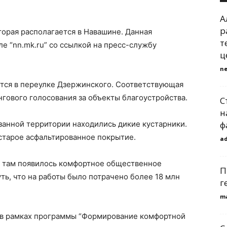
А
р
торая располагается в Навашине. Данная
т
е “nn.mk.ru” со ссылкой на пресс-службу
ц
n
ится в переулке Дзержинского. Соответствующая
гового голосования за объекты благоустройства.
С
н
занной территории находились дикие кустарники.
ф
старое асфальтированное покрытие.
a
у там появилось комфортное общественное
П
ть, что на работы было потрачено более 18 млн
г
m
 в рамках программы “Формирование комфортной