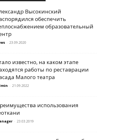
лександр Высокинский
аспорядился обеспечить
еплоснабжением образовательный
ентр
ews
-
23.09.2020
тало известно, на каком этапе
аходятся работы по реставрации
асада Малого театра
dmin
-
21.09.2022
реимущества использования
еоткани
anager
-
23.03.2019