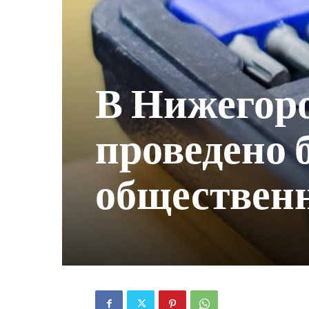
В Нижегоро
проведено 
обществен