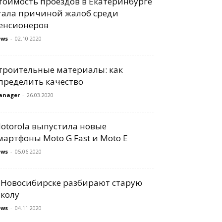
тоимость проездов в Екатеринбурге
тала причиной жалоб среди
енсионеров
ews
-
02.10.2020
троительные материалы: как
пределить качество
anager
-
26.03.2020
otorola выпустила новые
мартфоны Moto G Fast и Moto E
ews
-
05.06.2020
 Новосибирске разбирают старую
колу
ews
-
04.11.2020