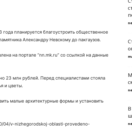
С
с
п
n
23 года планируется благоустроить общественное
 памятника Александру Невскому до пакгаузов.
С
о
лена на портале “nn.mk.ru” со ссылкой на данные
m
M
но 23 млн рублей. Перед специалистами стояла
с
ья и цветы.
n
овить малые архитектурные формы и установить
В
ш
/10/04/v-nizhegorodskoj-oblasti-provedeno-
n