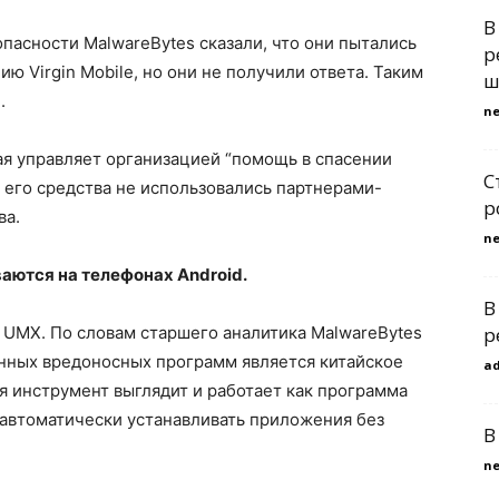
В
пасности MalwareBytes сказали, что они пытались
р
ию Virgin Mobile, но они не получили ответа. Таким
ш
.
n
ая управляет организацией “помощь в спасении
С
бы его средства не использовались партнерами-
р
ва.
n
ются на телефонах Android.
В
 UMX. По словам старшего аналитика MalwareBytes
р
енных вредоносных программ является китайское
a
тя инструмент выглядит и работает как программа
 автоматически устанавливать приложения без
В
n