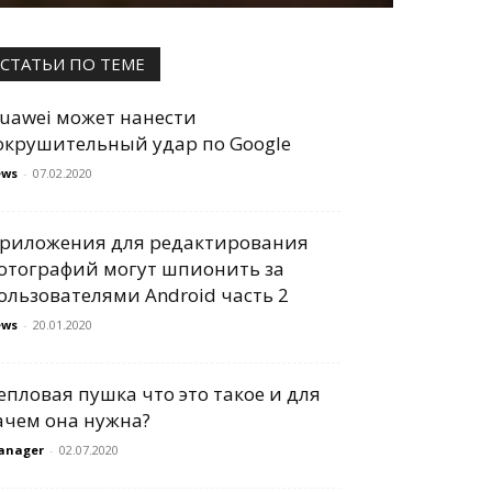
СТАТЬИ ПО ТЕМЕ
uawei может нанести
окрушительный удар по Google
ews
-
07.02.2020
риложения для редактирования
отографий могут шпионить за
ользователями Android часть 2
ews
-
20.01.2020
епловая пушка что это такое и для
ачем она нужна?
anager
-
02.07.2020