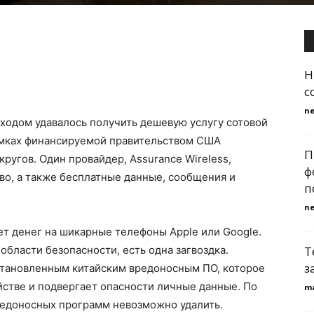
H
с
n
оходом удавалось получить дешевую услугу сотовой
амках финансируемой правительством США
П
ругов. Один провайдер, Assurance Wireless,
ф
во, а также бесплатные данные, сообщения и
п
n
 нет денег на шикарные телефоны Apple или Google.
области безопасности, есть одна загвоздка.
Т
з
становленным китайским вредоносным ПО, которое
йстве и подвергает опасности личные данные. По
m
редоносных программ невозможно удалить.