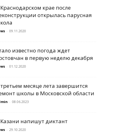
 Краснодарском крае после
еконструкции открылась парусная
кола
ews
-
09.11.2020
тало известно погода ждет
остовчан в первую неделю декабря
ews
-
01.12.2020
 третьем месяце лета завершится
емонт школы в Московской области
dmin
-
08.06.2023
 Казани напишут диктант
ews
-
29.10.2020