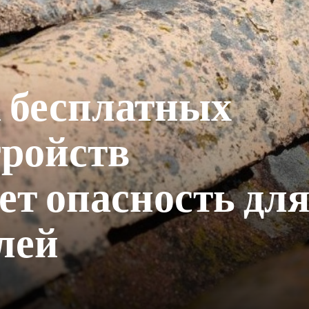
 бесплатных
тройств
ет опасность дл
лей