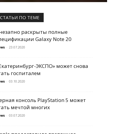
СТАТЬИ ПО ТЕМЕ
незапно раскрыты полные
пецификации Galaxy Note 20
ews
-
23.07.2020
Екатеринбург-ЭКСПО» может снова
тать госпиталем
ews
-
03.10.2020
ерная консоль PlayStation 5 может
тать мечтой многих
ews
-
03.07.2020