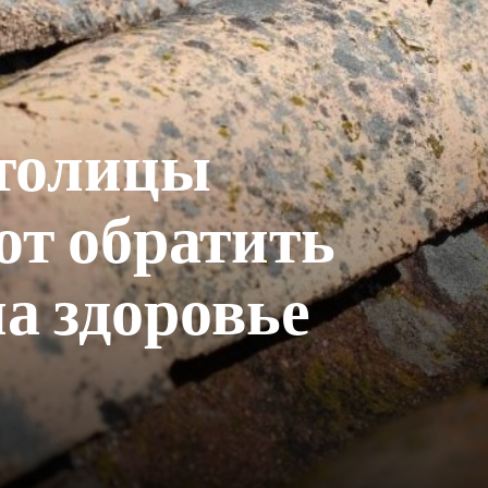
толицы
т обратить
а здоровье