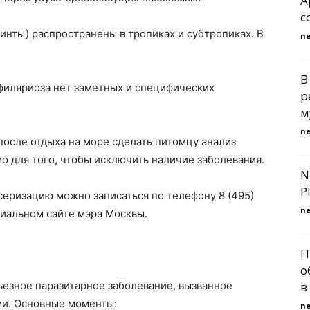
A
с
нты) распространены в тропиках и субтропиках. В
n
В
офиляриоза нет заметных и специфических
р
м
n
после отдыха на море сделать питомцу анализ
о для того, чтобы исключить наличие заболевания.
N
P
серизацию можно записаться по телефону 8 (495)
n
циальном сайте мэра Москвы.
П
о
ьезное паразитарное заболевание, вызванное
в
и. Основные моменты:
n