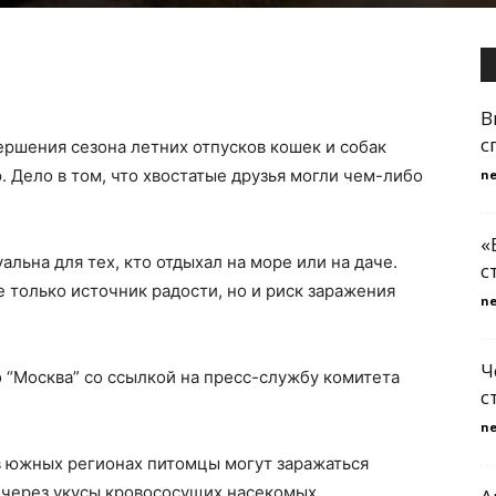
В
с
ершения сезона летних отпусков кошек и собак
. Дело в том, что хвостатые друзья могли чем-либо
n
«
льна для тех, кто отдыхал на море или на даче.
с
 только источник радости, но и риск заражения
n
Ч
 “Москва” со ссылкой на пресс-службу комитета
с
n
в южных регионах питомцы могут заражаться
через укусы кровососущих насекомых.