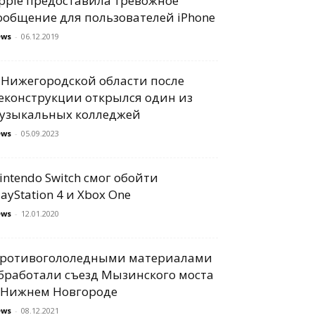
pple предоставила тревожное
ообщение для пользователей iPhone
ews
-
06.12.2019
 Нижегородской области после
еконструкции открылся один из
узыкальных колледжей
ews
-
05.09.2023
intendo Switch смог обойти
layStation 4 и Xbox One
ews
-
12.01.2020
ротивогололедными материалами
бработали съезд Мызинского моста
 Нижнем Новгороде
ews
-
08.12.2021