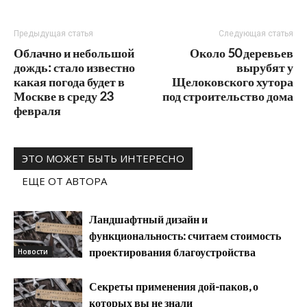
Предыдущая статья
Следующая статья
Облачно и небольшой
Около 50 деревьев
дождь: стало известно
вырубят у
какая погода будет в
Щелоковского хутора
Москве в среду 23
под строительство дома
февраля
ЭТО МОЖЕТ БЫТЬ ИНТЕРЕСНО
ЕЩЕ ОТ АВТОРА
Ландшафтный дизайн и
функциональность: считаем стоимость
проектирования благоустройства
Новости
Секреты применения дой-паков, о
которых вы не знали