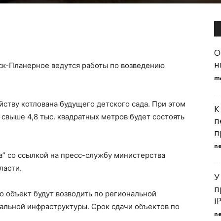
О
н
ск-Планерное ведутся работы по возведению
m
йству котлована будущего детского сада. При этом
К
свыше 4,8 тыс. квадратных метров будет состоять
п
п
n
” со ссылкой на пресс-службу министерства
ласти.
У
п
о объект будут возводить по региональной
i
альной инфраструктуры. Срок сдачи объектов по
n