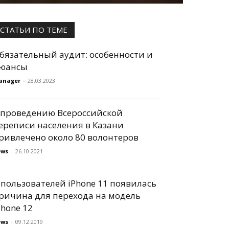
СТАТЬИ ПО ТЕМЕ
бязательный аудит: особенности и
юансы
anager
-
28.03.2023
 проведению Всероссийской
ереписи населения в Казани
ривлечено около 80 волонтеров
ews
-
26.10.2021
 пользователей iPhone 11 появилась
ричина для перехода на модель
Phone 12
ews
-
09.12.2019