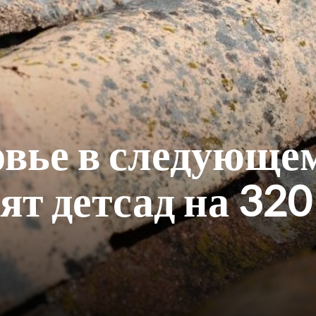
овье в следующе
ят детсад на 320