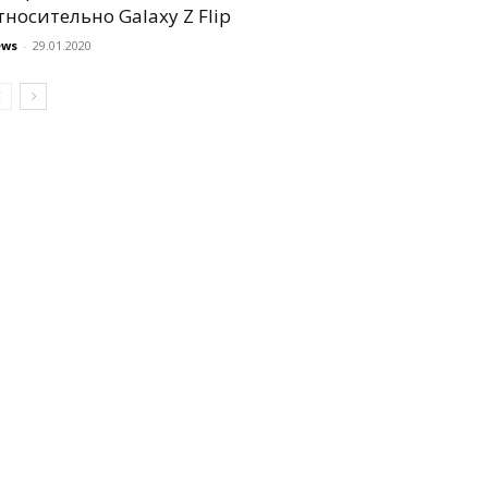
тносительно Galaxy Z Flip
ews
-
29.01.2020