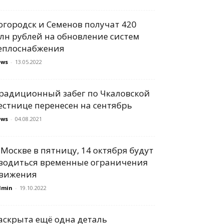
огородск и Семенов получат 420
лн рублей на обновление систем
еплоснабжения
ews
-
13.05.2022
радиционный забег по Чкаловской
естнице перенесен на сентябрь
ews
-
04.08.2021
 Москве в пятницу, 14 октября будут
водиться временные ограничения
вижения
dmin
-
19.10.2022
аскрыта ещё одна деталь