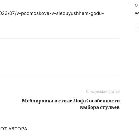
о
u/2023/07/v-podmoskove-v-sleduyushhem-godu-
n
Следующая статья
Меблировка в стиле Лофт: особенности
выбора стульев
 ОТ АВТОРА