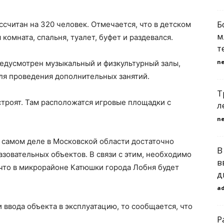
Б
ссчитан на 320 человек. Отмечается, что в детском
м
комната, спальня, туалет, буфет и раздевался.
т
n
предусмотрен музыкальный и физкультурный залы,
ля проведения дополнительных занятий.
Т
роят. Там расположатся игровые площадки с
л
n
а самом деле в Московской области достаточно
В
азовательных объектов. В связи с этим, необходимо
в
 что в микрорайоне Катюшки города Лобня будет
д
a
 ввода объекта в эксплуатацию, то сообщается, что
Р