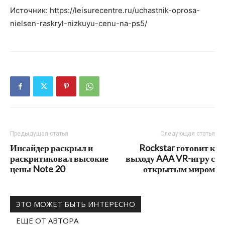
Источник: https://leisurecentre.ru/uchastnik-oprosa-
nielsen-raskryl-nizkuyu-cenu-na-ps5/
Предыдущая статья
Следующая статья
Инсайдер раскрыл и
Rockstar готовит к
раскритиковал высокие
выходу AAA VR-игру с
цены Note 20
открытым миром
ЭТО МОЖЕТ БЫТЬ ИНТЕРЕСНО
ЕЩЕ ОТ АВТОРА