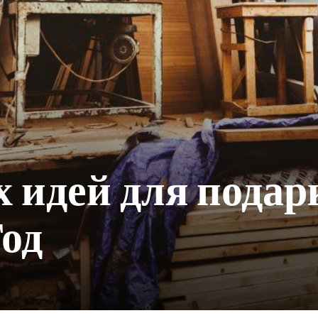
 идей для подар
од