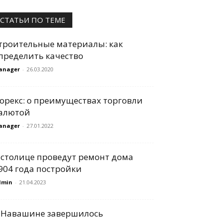
СТАТЬИ ПО ТЕМЕ
троительные материалы: как
пределить качество
anager
-
26.03.2020
орекс: о преимуществах торговли
алютой
anager
-
27.01.2022
 столице проведут ремонт дома
904 года постройки
dmin
-
21.04.2023
 Навашине завершилось