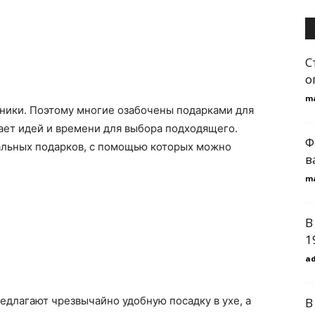
С
о
m
дники. Поэтому многие озабочены подарками для
тает идей и времени для выбора подходящего.
Ф
альных подарков, с помощью которых можно
в
m
В
1
a
едлагают чрезвычайно удобную посадку в ухе, а
В