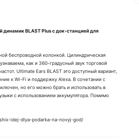
й динамик BLAST Plus с док-станцией для
ивной беспроводной колонкой. Цилиндрическая
знаваема, как и 360-градусный звук торговой
астот. Ultimate Ears BLAST это доступный вариант,
ие к Wi-Fi и поддержку Alexa. В сочетании с
ключен, но его можно брать и использовать в
музыки с использованием аккумулятора. Помимо
hshix-idej-dlya-podarka-na-novyj-god/