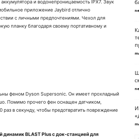
б
 аккумулятора и водонепроницаемость IPX7. Звук
мобильное приложение Jaybird отлично
n
етствии с личными предпочтениями. Чехол для
сокую планку благодаря своему портативному и
К
т
п
m
Ш
с
n
ны феном Dyson Supersonic. Он имеет прохладный
ошо. Помимо прочего фен оснащен датчиком,
И
0 раз в секунду, чтобы предотвратить повреждение
«
m
й динамик BLAST Plus с док-станцией для