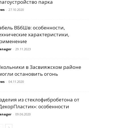
лагоустройство парка
ews
-
27.10.2020
абель ВБбШв: особенности,
ехнические характеристики,
рименение
anager
-
29.11.2023
кольники в Засвияжском районе
могли остановить огонь
ews
-
04.11.2020
зделия из стеклофибробетона от
ДекорПластик»: особенности
anager
-
09.06.2020