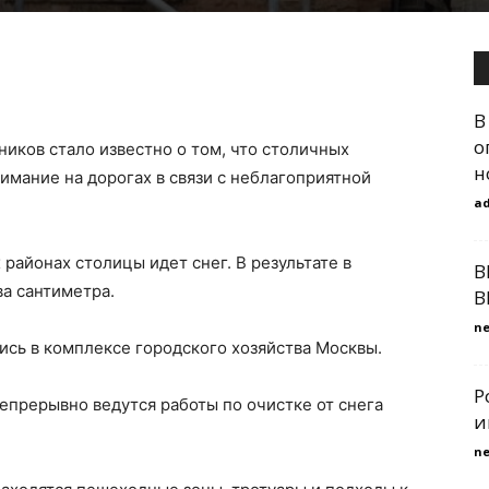
В
о
иков стало известно о том, что столичных
н
мание на дорогах в связи с неблагоприятной
a
 районах столицы идет снег. В результате в
B
а сантиметра.
B
n
ь в комплексе городского хозяйства Москвы.
Р
непрерывно ведутся работы по очистке от снега
и
n