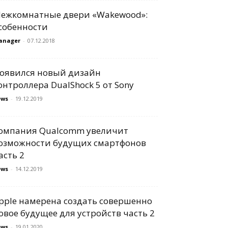
ежкомнатные двери «Wakewood»:
собенности
anager
-
07.12.2018
оявился новый дизайн
онтроллера DualShock 5 от Sony
ews
-
19.12.2019
омпания Qualcomm увеличит
озможности будущих смартфонов
асть 2
ews
-
14.12.2019
pple намерена создать совершенно
овое будущее для устройств часть 2
ews
-
19.01.2020