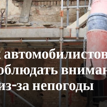
 автомобилисто
облюдать внима
из-за непогоды