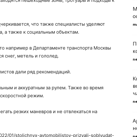
аходятся пешеходные зоны, тротуары и подходы к
М
о
одчеркивается, что также специалисты уделяют
m
, а также к социальным объектам.
П
то например в Департаменте транспорта Москвы
к
я снег, метель и гололед.
n
илистов дали ряд рекомендаций.
К
в
ьным и аккуратным за рулем. Также во время
ч
 скоростной режим.
n
егать резких маневров и не отвлекаться на
A
н
022/01/stolichnyx-avtomobilistov-prizvali-soblyudat-
n