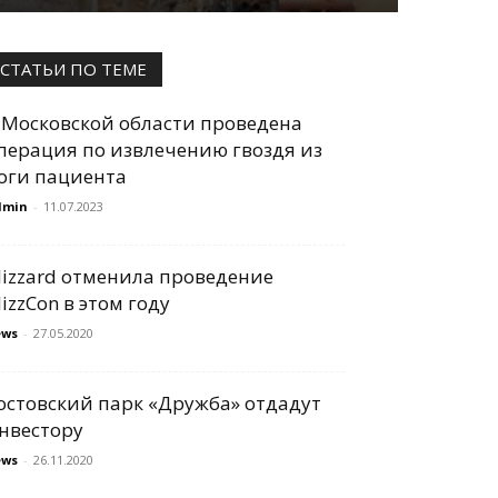
СТАТЬИ ПО ТЕМЕ
 Московской области проведена
перация по извлечению гвоздя из
оги пациента
dmin
-
11.07.2023
lizzard отменила проведение
lizzCon в этом году
ews
-
27.05.2020
остовский парк «Дружба» отдадут
нвестору
ews
-
26.11.2020