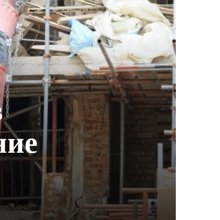
в
ние