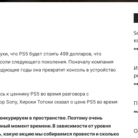
S
к
n
хи, что PS5 будет стоить 499 долларов, что
нсоли следующего поколения. Поначалу компания
И
едующие годы она превратит консоль в устройство
р
n
сь к ценнику PS5 во время разговора с
р Sony, Хироки Тотоки сказал о цене PS5 во время
П
m
ы конкурируем в пространстве. Поэтому очень
нный момент времени. В зависимости от уровня
О
ь, какую акцию мы собираемся провести и сколько