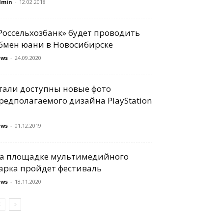
dmin
-
12.02.2018
Россельхозбанк» будет проводить
бмен юани в Новосибирске
ews
-
24.09.2020
тали доступны новые фото
редполагаемого дизайна PlayStation
ews
-
01.12.2019
а площадке мультимедийного
арка пройдет фестиваль
ews
-
18.11.2020