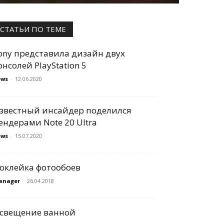
СТАТЬИ ПО ТЕМЕ
ony представила дизайн двух
онсолей PlayStation 5
ews
-
12.06.2020
звестный инсайдер поделился
ендерами Note 20 Ultra
ews
-
15.07.2020
оклейка фотообоев
anager
-
26.04.2018
свещение ванной