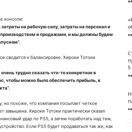
a
е консоли:
«
о
затраты на рабочую силу, затраты на персонал и
д производством и продажами, и мы должны будем
n
апуском”.
С
се сводится к балансировке. Хироки Тотоки
п
5
очень трудно сказать что-то конкретное в
n
с, чтобы можно было обеспечить прибыль, в
кта”.
Н
п
у, но похоже, что компания посылает четкое
n
ет завышена. Хироки Тотоки практически сказал
нансовый удар по PS5, а затем поработать над тем,
стройство. Если PS5 будет продаваться так же, как