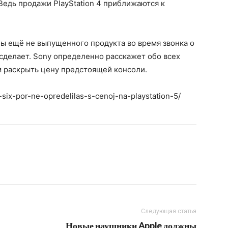
Ведь продажи PlayStation 4 приближаются к
ны ещё не выпущенного продукта во время звонка о
е сделает. Sony определенно расскажет обо всех
м раскрыть цену предстоящей консоли.
-six-por-ne-opredelilas-s-cenoj-na-playstation-5/
Следующая статья
Новые наушники Apple должны