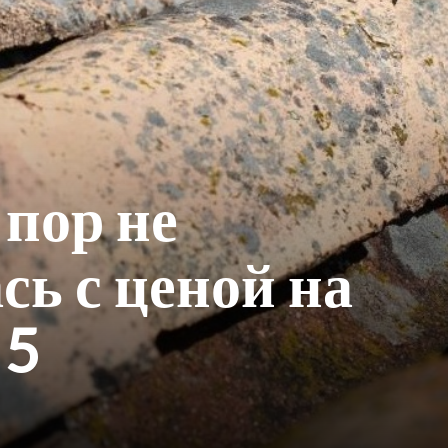
 пор не
сь с ценой на
 5