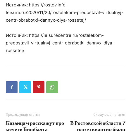
Источник: https://rostov.info-
leisure.ru/2020/11/20/rostelekom-predostavil-virtualnyj-
centr-obrabotki-dannyx-dlya-rossetej/
Источник: https://leisurecentre.ru/rostelekom-
predostavil-virtualnyj-centr-obrabotki-dannyx-dlya-
rossetej/
Предыдущая статья
Следующая статья
Казанцам расскажут про
В Ростовской области 7
мечети Бишбалта
тысяч квартир были