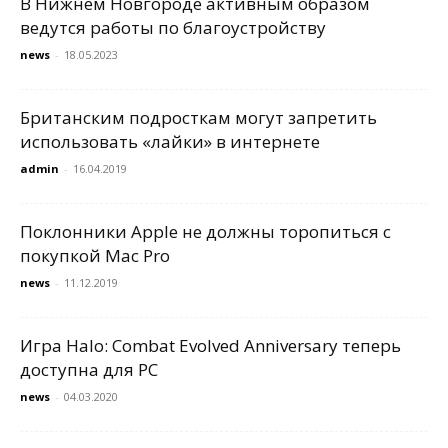
В Нижнем Новгороде активным образом
ведутся работы по благоустройству
news
-
18.05.2023
Британским подросткам могут запретить
использовать «лайки» в интернете
admin
-
16.04.2019
Поклонники Apple не должны торопиться с
покупкой Mac Pro
news
-
11.12.2019
Игра Halo: Combat Evolved Anniversary теперь
доступна для PC
news
-
04.03.2020