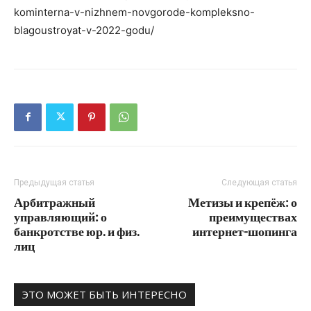
kominterna-v-nizhnem-novgorode-kompleksno-
blagoustroyat-v-2022-godu/
Предыдущая статья
Следующая статья
Арбитражный
Метизы и крепёж: о
управляющий: о
преимуществах
банкротстве юр. и физ.
интернет-шопинга
лиц
ЭТО МОЖЕТ БЫТЬ ИНТЕРЕСНО