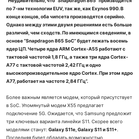
“Неудивительно, что “Snapdragon 865” производится
по 7-нм технологии EUV, так же, как Exynos 990. В
конце концов, оба чипсета производятся серийно.
Однако между этими двумя решениями есть больше
различий, чем сходств. По имеющимся сведениям, в
основе “Snapdragon 865 SoC” будет лежать восемь
ядер ЦП. Четыре ядра ARM Cortex-A55 работают с
тактовой частотой 1,8 ГГц, а также три ядра Cortex-
A77 с тактовой частотой 2,42 ГГц и одно
высокопроизводительное ядро Cortex. При этом ядро
A77, работает на частоте 2,84 ГГц”.
Более важным является модем, который присутствует
в SoC. Упомянутый модем X55 предлагает
подключение 5G. Ожидается, что Samsung предложит
три ключевых варианта линейки S11. Скорее всего
моделями станут:
Galaxy S11e, Galaxy S11 и S11+
.
Последняя будет обладать возможностью