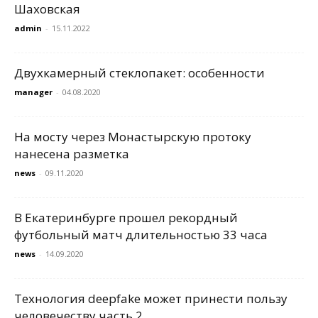
Шаховская
admin
-
15.11.2022
Двухкамерный стеклопакет: особенности
manager
-
04.08.2020
На мосту через Монастырскую протоку
нанесена разметка
news
-
09.11.2020
В Екатеринбурге прошел рекордный
футбольный матч длительностью 33 часа
news
-
14.09.2020
Технология deepfake может принести пользу
человечеству часть 2