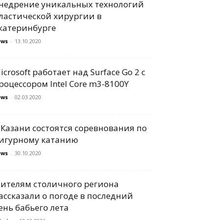
недрение уникальных технологий
ластической хирургии в
катеринбурге
ews
-
13.10.2020
icrosoft работает над Surface Go 2 с
роцессором Intel Core m3-8100Y
ews
-
02.03.2020
 Казани состоятся соревнования по
игурному катанию
ews
-
30.10.2020
ителям столичного региона
ассказали о погоде в последний
ень бабьего лета