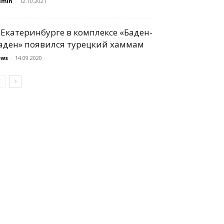
dmin
-
12.10.2021
 Екатеринбурге в комплексе «Баден-
аден» появился турецкий хаммам
ews
-
14.09.2020