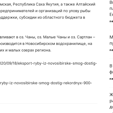
В
мская, Республика Саха Якутия, а также Алтайский
п
 предпринимателей и организаций по улову рыбы
Е
ддержки, субсидии из областного бюджета в
n
M
ивают в оз. Чаны, оз. Малые Чаны и оз. Сартлан –
п
роизводится в Новосибирском водохранилище, на
их и малых озерах региона.
n
/2020/09/18/eksport-ryby-iz-novosibirske-smog-dostig-
В
ф
n
t-ryby-iz-novosibirske-smog-dostig-rekordnyx-900-
Ж
р
д