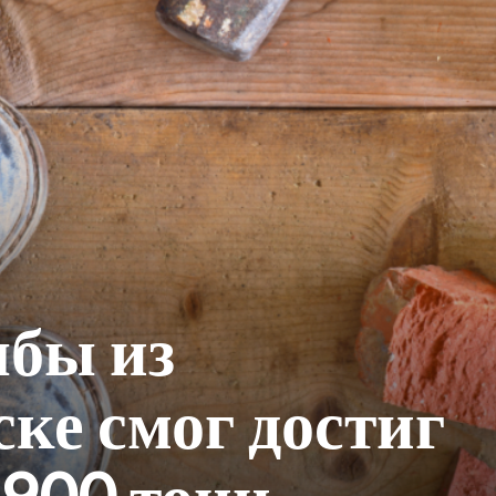
ыбы из
ке смог достиг