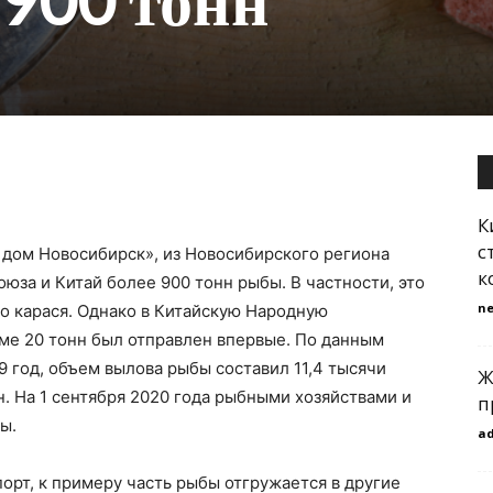
900 тонн
К
с
дом Новосибирск», из Новосибирского региона
к
юза и Китай более 900 тонн рыбы. В частности, это
n
го карася. Однако в Китайскую Народную
ме 20 тонн был отправлен впервые. По данным
9 год, объем вылова рыбы составил 11,4 тысячи
Ж
нн. На 1 сентября 2020 года рыбными хозяйствами и
п
ы.
a
порт, к примеру часть рыбы отгружается в другие