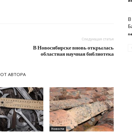
a
В
Б
n
Следующая статья
В Новосибирске вновь открылась
областная научная библиотека
 ОТ АВТОРА
Новости