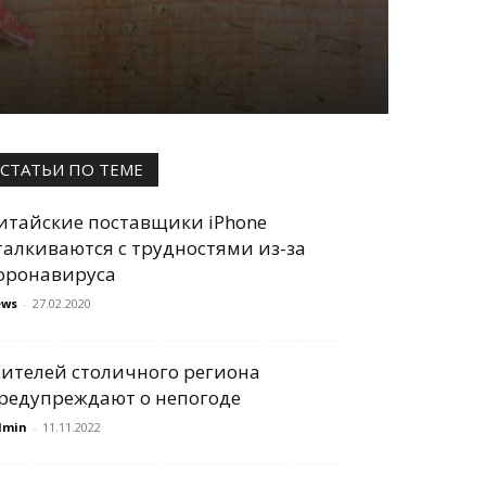
СТАТЬИ ПО ТЕМЕ
итайские поставщики iPhone
талкиваются с трудностями из-за
оронавируса
ews
-
27.02.2020
ителей столичного региона
редупреждают о непогоде
dmin
-
11.11.2022