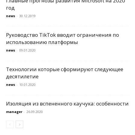
Главные прогнозы развития Microsoft на 2020
год
news
-
30.12.2019
Руководство TikTok вводит ограничения по
использованию платформы
news
-
09.01.2020
Технологии которые сформируют следующее
десятилетие
news
-
10.01.2020
Изоляция из вспененного каучука: особенности
manager
-
26.09.2020