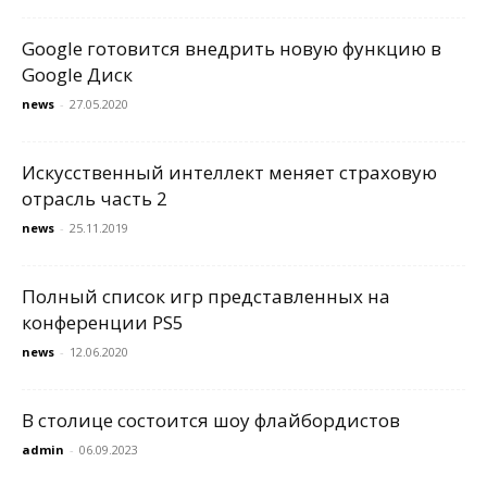
Google готовится внедрить новую функцию в
Google Диск
news
-
27.05.2020
Искусственный интеллект меняет страховую
отрасль часть 2
news
-
25.11.2019
Полный список игр представленных на
конференции PS5
news
-
12.06.2020
В столице состоится шоу флайбордистов
admin
-
06.09.2023