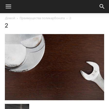
Домой
Преимущества поликарбоната
2
2