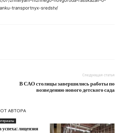
/12/07/zhitelyam-nizhnego-novgoroda-rasskazali-o-
anku-transportnyx-sredstv/
Следующая статья
В САО столицы завершились работы по
возведению нового детского сада
 ОТ АВТОРА
атериалы
 успеха: лицензия