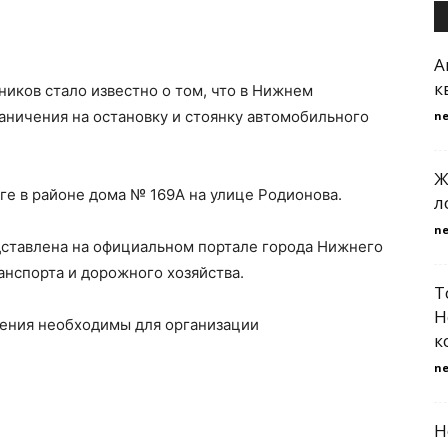
А
к
иков стало известно о том, что в Нижнем
аничения на остановку и стоянку автомобильного
n
Ж
оге в районе дома № 169А на улице Родионова.
л
n
ставлена на официальном портале города Нижнего
анспорта и дорожного хозяйства.
Т
Н
нения необходимы для организации
к
n
Н