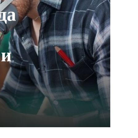
да
 и