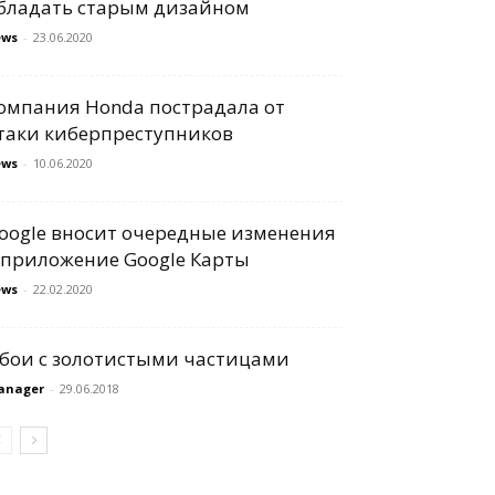
бладать старым дизайном
ews
-
23.06.2020
омпания Honda пострадала от
таки киберпреступников
ews
-
10.06.2020
oogle вносит очередные изменения
 приложение Google Карты
ews
-
22.02.2020
бои с золотистыми частицами
anager
-
29.06.2018