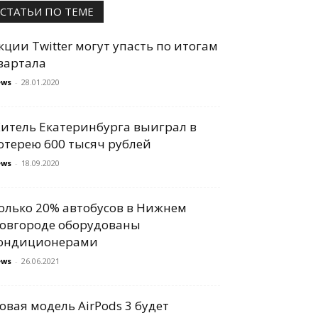
СТАТЬИ ПО ТЕМЕ
кции Twitter могут упасть по итогам
вартала
ews
-
28.01.2020
итель Екатеринбурга выиграл в
отерею 600 тысяч рублей
ews
-
18.09.2020
олько 20% автобусов в Нижнем
овгороде оборудованы
ондиционерами
ews
-
26.06.2021
овая модель AirPods 3 будет