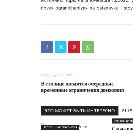
Источник: https://nn.info-leisure.ru/2022
novyx-ogranicheniyax-na-ostanovku-i-stoy
Предыдущая статья
В столице вводятся очередные
временные ограничения движения
ЭТО МОЖЕТ БЫТЬ ИНТЕРЕСНО
ЕЩЕ
Стеновые м
Напольные покрытия
Скважина