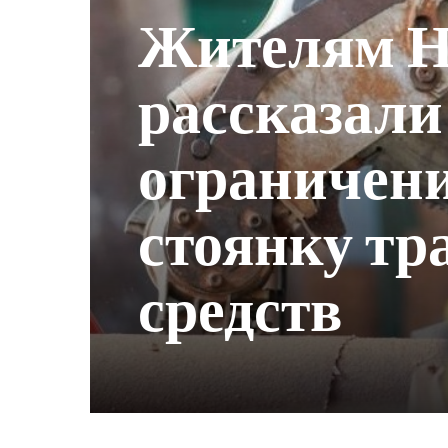
Жителям Н
рассказали
ограничени
стоянку тр
средств