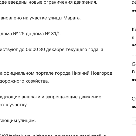
о
оде введены новые ограничения движения.
n
ановлено на участке улицы Марата.
К
 дома № 25 до дома № 31/1.
а
n
йствуют до 06:00 30 декабря текущего года, а
G
в
на официальном портале города Нижний Новгород
n
 дорожного хозяйства.
еждающие аншлаги и запрещающие движение
О
х к участку.
m
егающим улицам.