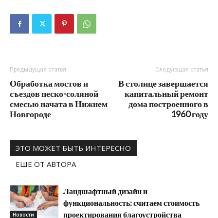
Предыдущая статья
Следующая статья
Обработка мостов и
В столице завершается
съездов песко-соляной
капитальный ремонт
смесью начата в Нижнем
дома построенного в
Новгороде
1960 году
ЭТО МОЖЕТ БЫТЬ ИНТЕРЕСНО
ЕЩЕ ОТ АВТОРА
Ландшафтный дизайн и
функциональность: считаем стоимость
проектирования благоустройства
Новости