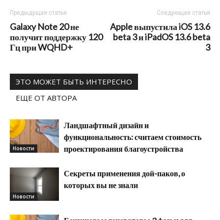
Предыдущая статья
Следующая статья
Galaxy Note 20 не
Apple выпустила iOS 13.6
получит поддержку 120
beta 3 и iPadOS 13.6 beta
Гц при WQHD+
3
ЭТО МОЖЕТ БЫТЬ ИНТЕРЕСНО
ЕЩЕ ОТ АВТОРА
Ландшафтный дизайн и
функциональность: считаем стоимость
проектирования благоустройства
Новости
Секреты применения дой-паков, о
которых вы не знали
Новости