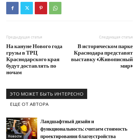
Предыдущая статья
Следующая статья
На кануне Нового года
В историческом парке
грузы в ТРЦ
Краснодара представят
Краснодарского края
выставку «Живописный
будут доставлять по
мир»
ночам
ЭТО МОЖЕТ БЫТЬ ИНТЕРЕСНО
ЕЩЕ ОТ АВТОРА
Ландшафтный дизайн и
функциональность: считаем стоимость
проектирования благоустройства
Новости