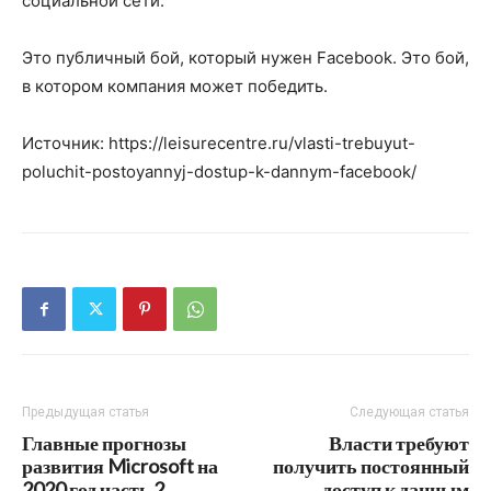
социальной сети.
Это публичный бой, который нужен Facebook. Это бой,
в котором компания может победить.
Источник: https://leisurecentre.ru/vlasti-trebuyut-
poluchit-postoyannyj-dostup-k-dannym-facebook/
Предыдущая статья
Следующая статья
Главные прогнозы
Власти требуют
развития Microsoft на
получить постоянный
2020 год часть 2
доступ к данным