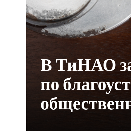
В ТиНАО з
по благоус
обществен