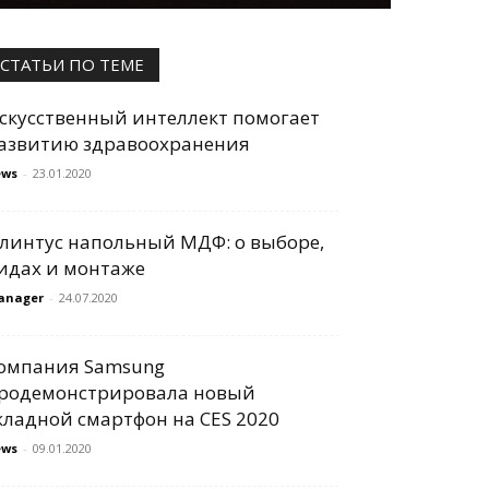
СТАТЬИ ПО ТЕМЕ
скусственный интеллект помогает
азвитию здравоохранения
ews
-
23.01.2020
линтус напольный МДФ: о выборе,
идах и монтаже
anager
-
24.07.2020
омпания Samsung
родемонстрировала новый
кладной смартфон на CES 2020
ews
-
09.01.2020