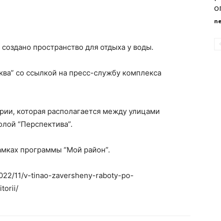
о
n
создано пространство для отдыха у воды.
ва” со ссылкой на пресс-службу комплекса
рии, которая располагается между улицами
олой “Перспектива”.
амках программы “Мой район”.
2022/11/v-tinao-zaversheny-raboty-po-
torii/