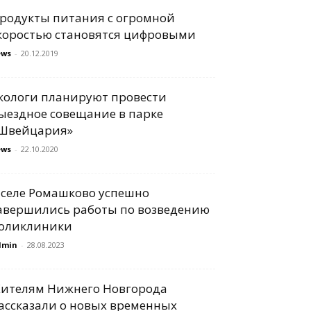
родукты питания с огромной
коростью становятся цифровыми
ews
-
20.12.2019
кологи планируют провести
ыездное совещание в парке
Швейцария»
ews
-
22.10.2020
 селе Ромашково успешно
авершились работы по возведению
оликлиники
dmin
-
28.08.2023
ителям Нижнего Новгорода
ассказали о новых временных