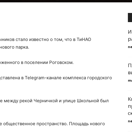
И
р
ников стало известно о том, что в ТиНАО
нового парка.
n
ложенного в поселении Роговском.
П
в
тавлена в Telegram-канале комплекса городского
m
К
нее между рекой Черничкой и улице Школьной был
п
с
n
е общественное пространство. Площадь нового