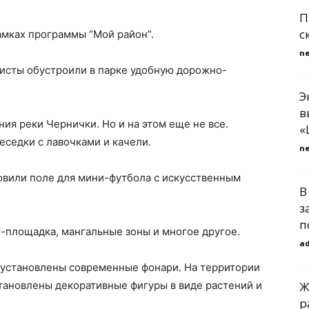
П
с
амках программы “Мой район”.
n
листы обустроили в парке удобную дорожно-
Э
в
ия реки Чернички. Но и на этом еще не все.
«
седки с лавочками и качели.
n
овили поле для мини-футбола с искусственным
В
з
п
т-площадка, мангальные зоны и многое другое.
a
а установлены современные фонари. На территории
тановлены декоративные фигуры в виде растений и
Ж
р