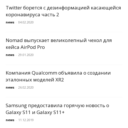
Twitter борется с дезинформацией касающейся
коронавируса часть 2
news
-
04.02.2020
Nomad выпускает великолепный чехол для
кейса AirPod Pro
news
-
29.01.2020
Компания Qualcomm объявила о создании
эталонных моделей XR2
news
-
26.02.2020
Samsung предоставила горячую новость о
Galaxy S11 и Galaxy S11+
news
-
11.12.2019