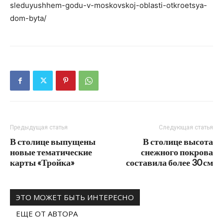
sleduyushhem-godu-v-moskovskoj-oblasti-otkroetsya-
dom-byta/
Предыдущая статья
Следующая статья
В столице выпущены
В столице высота
новые тематические
снежного покрова
карты «Тройка»
составила более 30 см
ЭТО МОЖЕТ БЫТЬ ИНТЕРЕСНО
ЕЩЕ ОТ АВТОРА