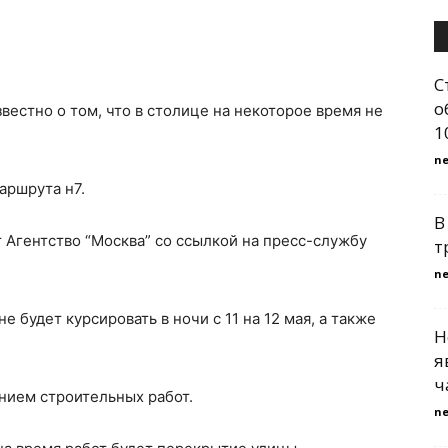
С
о
вестно о том, что в столице на некоторое время не
1
n
аршрута н7.
В
гентство “Москва” со ссылкой на пресс-службу
т
n
 будет курсировать в ночи с 11 на 12 мая, а также
Н
я
ч
нием строительных работ.
n