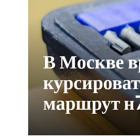
В Москве в
курсироват
маршрут н