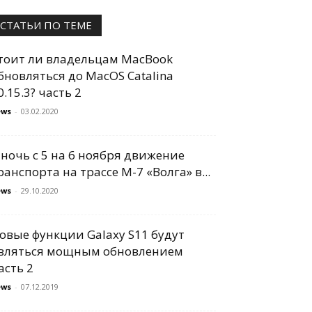
СТАТЬИ ПО ТЕМЕ
тоит ли владельцам MacBook
бновляться до MacOS Catalina
0.15.3? часть 2
ews
-
03.02.2020
 ночь с 5 на 6 ноября движение
ранспорта на трассе М-7 «Волга» в...
ews
-
29.10.2020
овые функции Galaxy S11 будут
вляться мощным обновлением
асть 2
ews
-
07.12.2019