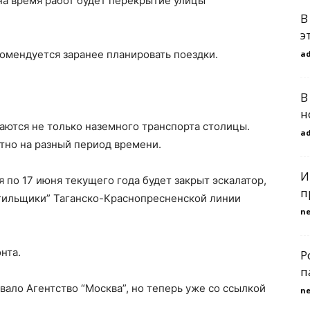
 на время работ будет перекрытие улицы
В
э
омендуется заранее планировать поездки.
a
В
н
аются не только наземного транспорта столицы.
a
тно на разный период времени.
И
я по 17 июня текущего года будет закрыт эскалатор,
п
стильщики” Таганско-Краснопресненской линии
n
нта.
Р
п
ало Агентство “Москва”, но теперь уже со ссылкой
n