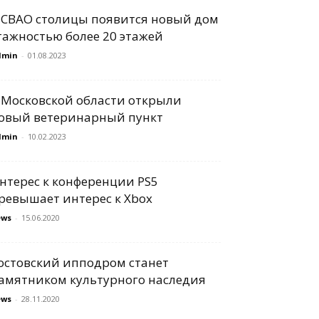
 СВАО столицы появится новый дом
тажностью более 20 этажей
dmin
-
01.08.2023
 Московской области открыли
овый ветеринарный пункт
dmin
-
10.02.2023
нтерес к конференции PS5
ревышает интерес к Xbox
ews
-
15.06.2020
остовский ипподром станет
амятником культурного наследия
ews
-
28.11.2020