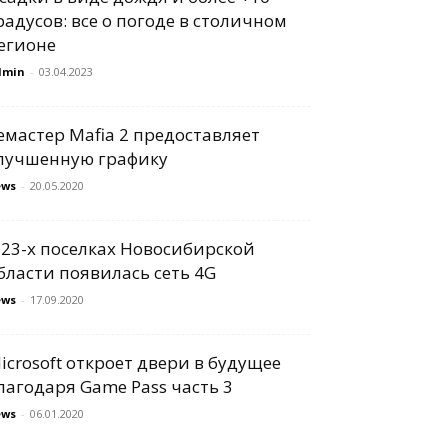
радусов: все о погоде в столичном
егионе
dmin
-
03.04.2023
емастер Mafia 2 предоставляет
лучшенную графику
ews
-
20.05.2020
 23-х поселках Новосибирской
бласти появилась сеть 4G
ews
-
17.09.2020
icrosoft откроет двери в будущее
лагодаря Game Pass часть 3
ews
-
06.01.2020