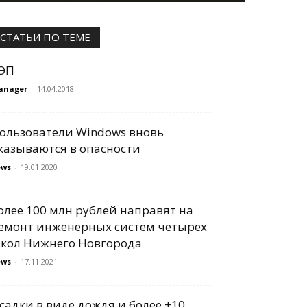
СТАТЬИ ПО ТЕМЕ
ЭП
anager
-
14.04.2018
ользователи Windows вновь
казываются в опасности
ews
-
19.01.2020
олее 100 млн рублей направят на
емонт инженерных систем четырех
кол Нижнего Новгорода
ews
-
17.11.2021
садки в виде дождя и более +10