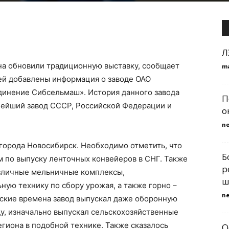
Л
а обновили традиционную выставку, сообщает
m
елей добавлены информация о заводе ОАО
инение Сибсельмаш». История данного завода
П
пнейший завод СССР, Российской Федерации и
о
n
города Новосибирск. Необходимо отметить, что
Б
 по выпуску ленточных конвейеров в СНГ. Также
р
азличные мельничные комплексы,
ш
ую технику по сбору урожая, а также горно –
n
тские времена завод выпускал даже оборонную
ду, изначально выпускал сельскохозяйственные
гиона в подобной технике. Также сказалось
О