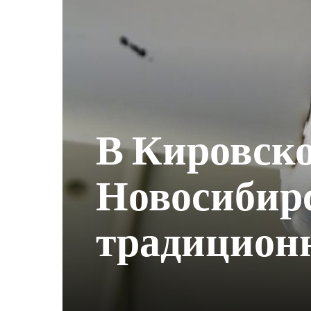
В Кировск
Новосибирс
традицион