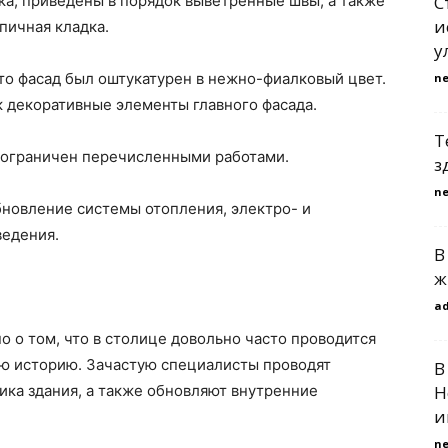
ка, приведены в порядок выветренные швы, а также
С
и
пичная кладка.
у
то фасад был оштукатурен в нежно-фиалковый цвет.
n
 декоративные элементы главного фасада.
Т
 ограничен перечисленными работами.
з
n
бновление системы отопления, электро- и
ведения.
В
ж
a
о о том, что в столице довольно часто проводится
ую историю. Зачастую специалисты проводят
В
ка здания, а также обновляют внутренние
Н
и
n