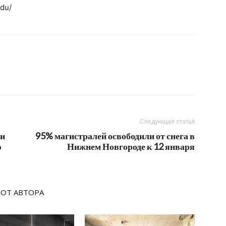
du/
Следующая статья
 и
95% магистралей освободили от снега в
ю
Нижнем Новгороде к 12 января
 ОТ АВТОРА