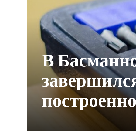
В Басманн
завершился
построенно