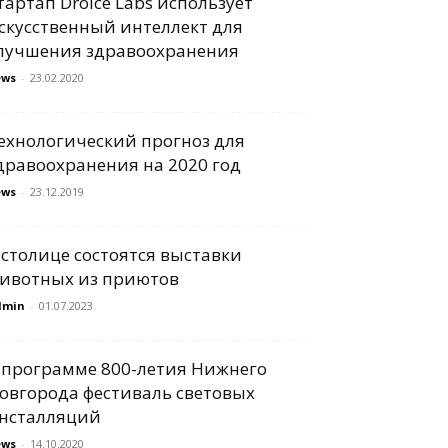
тартап Droice Labs использует
скусственный интеллект для
лучшения здравоохранения
ews
-
23.02.2020
ехнологический прогноз для
дравоохранения на 2020 год
ews
-
23.12.2019
 столице состоятся выставки
ивотных из приютов
dmin
-
01.07.2023
 программе 800-летия Нижнего
овгорода фестиваль световых
нсталляций
ews
-
14.10.2020