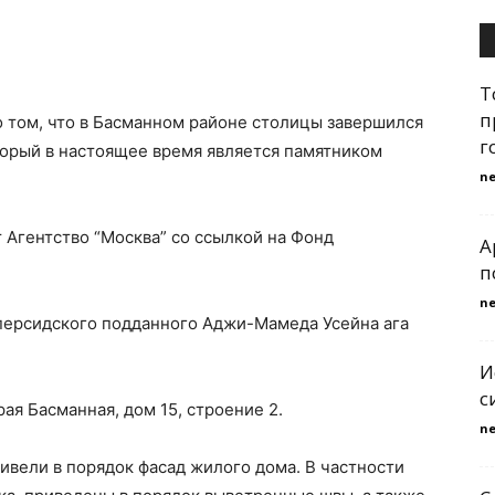
Т
п
о том, что в Басманном районе столицы завершился
г
торый в настоящее время является памятником
n
Агентство “Москва” со ссылкой на Фонд
A
п
n
 персидского подданного Аджи-Мамеда Усейна ага
И
с
ая Басманная, дом 15, строение 2.
n
ривели в порядок фасад жилого дома. В частности