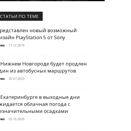
СТАТЬИ ПО ТЕМЕ
редставлен новый возможный
изайн PlayStation 5 от Sony
ews
-
11.12.2019
 Нижнем Новгороде будет продлен
дин из автобусных маршрутов
ews
-
20.07.2023
 Екатеринбурге в выходные дни
жидается облачная погода с
езначительными осадками
ews
-
03.10.2020