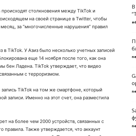
В
а происходят столкновения между TikTok и
“
оисходящем на своей странице в Twitter, чтобы
a
на месяц, за “многочисленные нарушения” правил
П
б
з в TikTok. У Азиз было несколько учетных записей
n
блокирована еще 14 ноября после того, как она
ы бен Ладена. TikTok утверждает, что видео
 связанным с терроризмом.
G
о
 запись TikTok на том же смартфоне, который
n
ой записи. Именно на этот счет, она разместила
S
ф
прет на более чем 2000 устройств, связанных с
n
о правила. Также утверждается, что аккаунт