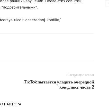
более ранних нарушений. После этих событий,
 “подозрительными”.
ytaetsya-uladit-ocherednoj-konflikt/
Следующая статья
TikTok пытается уладить очередной
конфликт часть 2
 ОТ АВТОРА