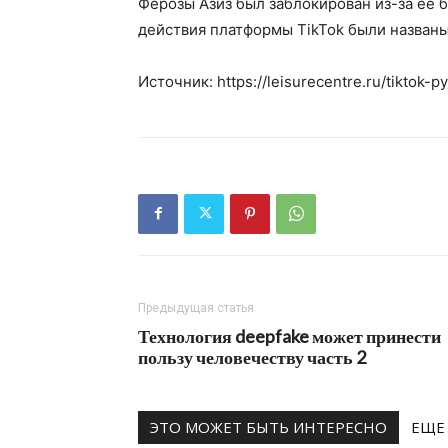
Ферозы Азиз был заблокирован из-за ее 
действия платформы TikTok были названы
Источник: https://leisurecentre.ru/tiktok-p
Предыдущая статья
Технология deepfake может принести
пользу человечеству часть 2
ЭТО МОЖЕТ БЫТЬ ИНТЕРЕСНО
ЕЩЕ