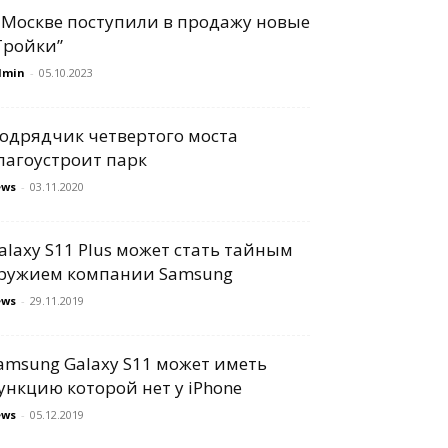
 Москве поступили в продажу новые
Тройки”
dmin
-
05.10.2023
одрядчик четвертого моста
лагоустроит парк
ews
-
03.11.2020
alaxy S11 Plus может стать тайным
ружием компании Samsung
ews
-
29.11.2019
amsung Galaxy S11 может иметь
ункцию которой нет у iPhone
ews
-
05.12.2019