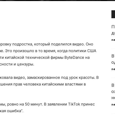
П
д
n
ировку подростка, который поделился видео. Оно
ае. Это произошло в то время, когда политики США
В
ти китайской технической фирмы ByteDance на
о
сности и цензуры.
n
ковала видео, замаскированное под урок красоты. В
шения прав человека китайскими властями в
В
о
н
ы, ровно на 50 минут. В заявлении TikTok принес
n
кая ошибка”.