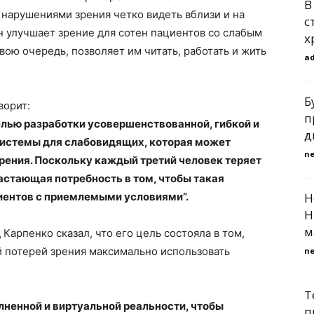
В
 нарушениями зрения четко видеть вблизи и на
с
он улучшает зрение для сотен пациентов со слабым
х
вою очередь, позволяет им читать, работать и жить
a
Б
ворит:
п
целью разработки усовершенствованной, гибкой и
д
системы для слабовидящих, которая может
n
рения. Поскольку каждый третий человек теряет
растающая потребность в том, чтобы такая
циентов с приемлемыми условиями”.
Н
Н
м
 Карпенко сказал, что его цель состояла в том,
й потерей зрения максимально использовать
n
Т
лненной и виртуальной реальности, чтобы
п