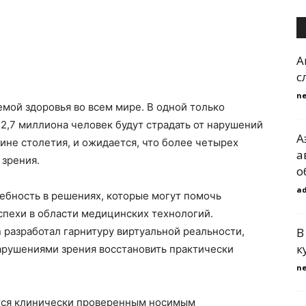
А
с
n
емой здоровья во всем мире. В одной только
 2,7 миллиона человек будут страдать от нарушений
А
дине столетия, и ожидается, что более четырех
а
 зрения.
о
a
ебность в решениях, которые могут помочь
успехи в области медицинских технологий.
n разработал гарнитуру виртуальной реальности,
В
к
арушениями зрения восстановить практически
n
яется клинически проверенным носимым