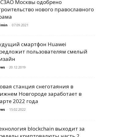
 СЗАО Москвы одобрено
троительство нового православного
рама
dmin
-
07.09.2021
удущий смартфон Huawei
редложит пользователям смелый
изайн
ews
-
20.12.2019
овая станция снеготаяния в
ижнем Новгороде заработает в
арте 2022 года
ews
-
15.02.2022
ехнология blockchain выходит за
ределы криптовалюты часть 2