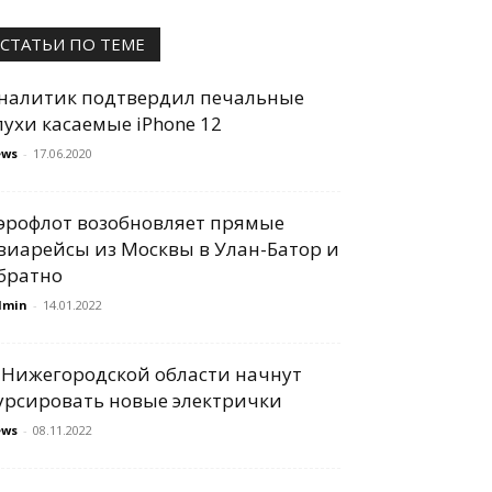
СТАТЬИ ПО ТЕМЕ
налитик подтвердил печальные
лухи касаемые iPhone 12
ews
-
17.06.2020
эрофлот возобновляет прямые
виарейсы из Москвы в Улан-Батор и
братно
dmin
-
14.01.2022
 Нижегородской области начнут
урсировать новые электрички
ews
-
08.11.2022