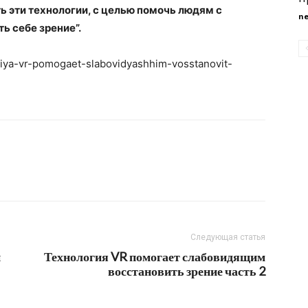
ь эти технологии, с целью помочь людям с
n
ь себе зрение”.
ogiya-vr-pomogaet-slabovidyashhim-vosstanovit-
Следующая статья
й
Технология VR помогает слабовидящим
восстановить зрение часть 2