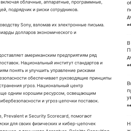
 включая облачные, аппаратные, программные,
о
п
й, подрядчик и риски сотрудников.
д
водству Sony, взломав их электронные письма.
a
лиарды долларов экономического и
.
В
П
доставляет американским предприятиям ряд
д
поставок. Национальный институт стандартов и
a
иям понять и улучшить управление рисками
безопасности обеспечивает руководящие принципы
В
устранения угроз. Национальный центр
п
я еще одним хорошим ресурсом, освещающим
у
кибербезопасности и угроз цепочки поставок.
n
, Prevalent и Security Scorecard, помогают
Н
иски для своих физических и кибер-цепочек
ж