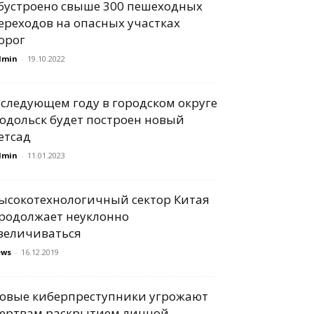
бустроено свыше 300 пешеходных
ереходов на опасных участках
орог
dmin
-
19.10.2022
 следующем году в городском округе
одольск будет построен новый
етсад
dmin
-
11.01.2023
ысокотехнологичный сектор Китая
родолжает неуклонно
величиваться
ews
-
16.12.2019
овые киберпреступники угрожают
ертвам раскрытием личной