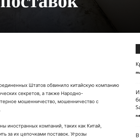
 поставок
К
m
Соединенных Штатов обвинило китайскую компанию
И
ческих секретов, а также Народно-
б
ютерное мошенничество, мошенничество с
S
.
n
ны иностранных компаний, таких как Китай,
ть за их цепочками поставок. Угрозы
В