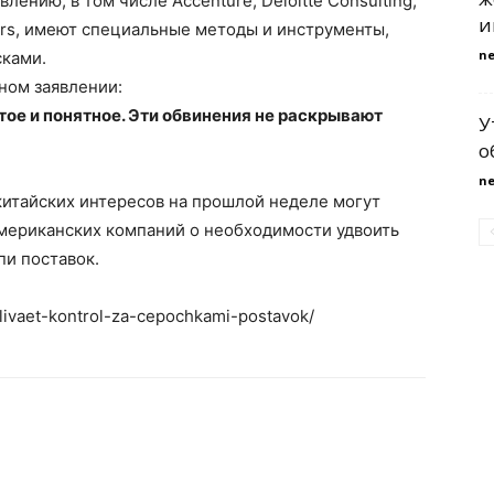
ению, в том числе Accenture, Deloitte Consulting,
и
ers, имеют специальные методы и инструменты,
n
сками.
ном заявлении:
тое и понятное. Эти обвинения не раскрывают
У
о
n
китайских интересов на прошлой неделе могут
мериканских компаний о необходимости удвоить
пи поставок.
ilivaet-kontrol-za-cepochkami-postavok/