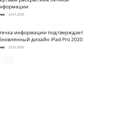
нформации
ews
-
24.01.2020
течка информации подтверждает
бновленный дизайн iPad Pro 2020
ews
-
25.02.2020