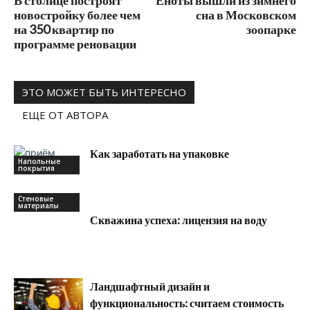
В столице построят
Еноты вышли из зимнего
новостройку более чем
сна в Московском
на 350 квартир по
зоопарке
программе реновации
ЭТО МОЖЕТ БЫТЬ ИНТЕРЕСНО
ЕЩЕ ОТ АВТОРА
Как заработать на упаковке
Напольные
покрытия
Стеновые
материалы
Скважина успеха: лицензия на воду
Ландшафтный дизайн и
функциональность: считаем стоимость