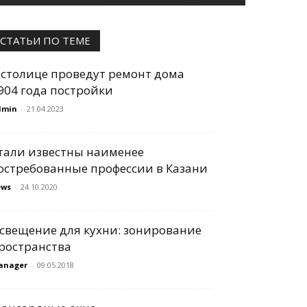
СТАТЬИ ПО ТЕМЕ
 столице проведут ремонт дома
904 года постройки
dmin
-
21.04.2023
тали известны наименее
остребованные профессии в Казани
ews
-
24.10.2020
свещение для кухни: зонирование
ространства
anager
-
09.05.2018