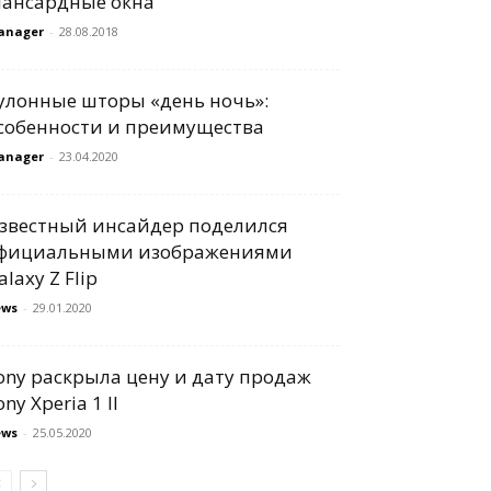
ансардные окна
anager
-
28.08.2018
улонные шторы «день ночь»:
собенности и преимущества
anager
-
23.04.2020
звестный инсайдер поделился
фициальными изображениями
alaxy Z Flip
ews
-
29.01.2020
ony раскрыла цену и дату продаж
ony Xperia 1 II
ews
-
25.05.2020