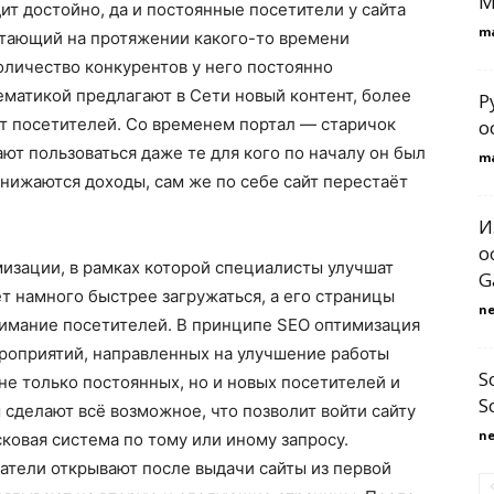
М
ит достойно, да и постоянные посетители у сайта
m
ботающий на протяжении какого-то времени
оличество конкурентов у него постоянно
ематикой предлагают в Сети новый контент, более
Р
ет посетителей. Со временем портал — старичок
о
ют пользоваться даже те для кого по началу он был
m
снижаются доходы, сам же по себе сайт перестаёт
И
о
изации, в рамках которой специалисты улучшат
G
ет намного быстрее загружаться, а его страницы
n
нимание посетителей. В принципе SEO оптимизация
ероприятий, направленных на улучшение работы
S
не только постоянных, но и новых посетителей и
S
 сделают всё возможное, что позволит войти сайту
n
ковая система по тому или иному запросу.
ватели открывают после выдачи сайты из первой