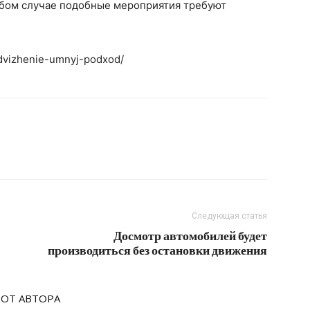
любом случае подобные мероприятия требуют
odvizhenie-umnyj-podxod/
Следующая статья
Досмотр автомобилей будет
производиться без остановки движения
 ОТ АВТОРА