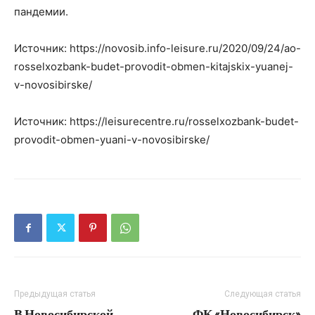
пандемии.
Источник: https://novosib.info-leisure.ru/2020/09/24/ao-
rosselxozbank-budet-provodit-obmen-kitajskix-yuanej-
v-novosibirske/
Источник: https://leisurecentre.ru/rosselxozbank-budet-
provodit-obmen-yuani-v-novosibirske/
Предыдущая статья
Следующая статья
В Новосибирской
ФК «Новосибирск»