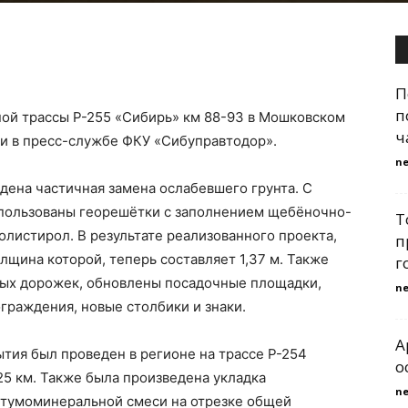
П
п
ной трассы Р-255 «Сибирь» км 88-93 в Мошковском
ч
и в пресс-службе ФКУ «Сибуправтодор».
n
едена частичная замена ослабевшего грунта. С
спользованы георешётки с заполнением щебёночно-
Т
листирол. В результате реализованного проекта,
п
щина которой, теперь составляет 1,37 м. Также
г
ных дорожек, обновлены посадочные площадки,
n
граждения, новые столбики и знаки.
A
тия был проведен в регионе на трассе Р-254
о
225 км. Также была произведена укладка
n
итумоминеральной смеси на отрезке общей