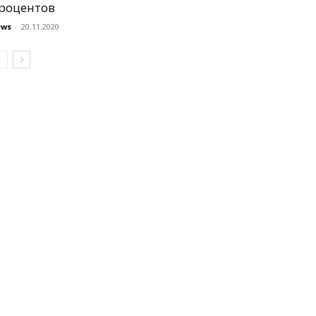
роцентов
ews
-
20.11.2020