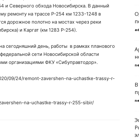
54 и Северного обхода Новосибирска. В данный
О
му ремонту на трассе Р-254 км 1233-1248 в
п
ся дорожное полотно на мостах через реки
ирска) и Каргат (км 1283 Р-254).
a
на сегодняшний день, работы в рамках планового
A
а федеральной сети Новосибирской области
н
ыми организациями ФКУ «Сибуправтодор».
n
/2020/09/24/remont-zavershen-na-uchastke-trassy-r-
В
п
n
zavershen-na-uchastke-trassy-r-255-sibir/
Э
Р
э