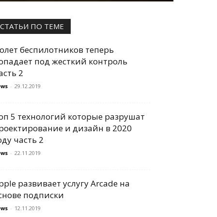
СТАТЬИ ПО ТЕМЕ
олет беспилотников теперь
опадает под жесткий контроль
асть 2
ews
-
29.12.2019
оп 5 технологий которые разрушат
роектирование и дизайн в 2020
оду часть 2
ews
-
22.11.2019
pple развивает услугу Arcade на
снове подписки
ews
-
12.11.2019