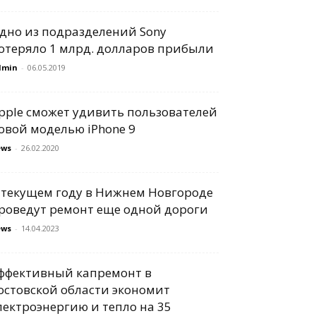
дно из подразделений Sony
отеряло 1 млрд. долларов прибыли
dmin
-
06.05.2019
pple сможет удивить пользователей
овой моделью iPhone 9
ews
-
26.02.2020
 текущем году в Нижнем Новгороде
роведут ремонт еще одной дороги
ews
-
14.04.2023
ффективный капремонт в
остовской области экономит
лектроэнергию и тепло на 35