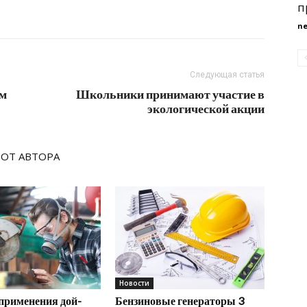
п
n
Следующая статья
ом
Школьники принимают участие в
экологической акции
 ОТ АВТОРА
Новости
применения дой-
Бензиновые генераторы 3