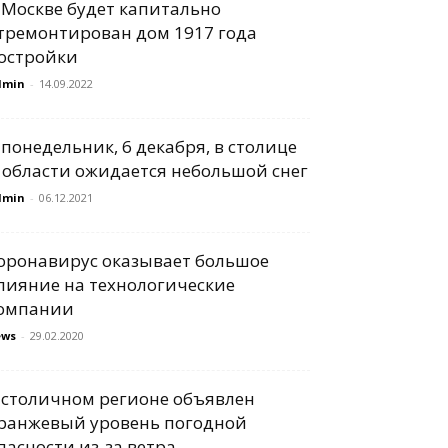
 Москве будет капитально
тремонтирован дом 1917 года
остройки
dmin
-
14.09.2022
 понедельник, 6 декабря, в столице
 области ожидается небольшой снег
dmin
-
06.12.2021
оронавирус оказывает большое
лияние на технологические
омпании
ews
-
29.02.2020
 столичном регионе объявлен
ранжевый уровень погодной
пасности из-за ветра