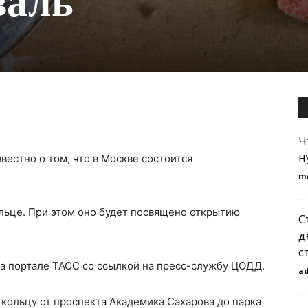
валь
Ч
н
вестно о том, что в Москве состоится
m
льце. При этом оно будет посвящено открытию
С
д
с
а портале ТАСС со ссылкой на пресс-службу ЦОДД.
a
 кольцу от проспекта Академика Сахарова до парка