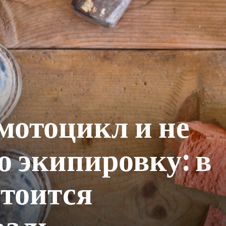
мотоцикл и не
о экипировку: в
стоится