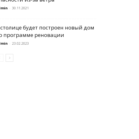
dmin
-
30.11.2021
 столице будет построен новый дом
о программе реновации
dmin
-
23.02.2023