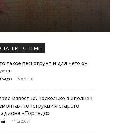
СТАТЬИ ПО ТЕМЕ
то такое пескогрунт и для чего он
ужен
anager
-
19.07.2020
тало известно, насколько выполнен
емонтаж конструкций старого
тадиона «Торпедо»
dmin
-
11.02.2022