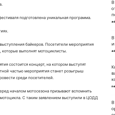
В
в.
о
п
офестиваля подготовлена уникальная программа.
a
иях.
В
и
 выступления байкеров. Посетители мероприятия
, которые выполнят мотоциклисты.
a
ятия состоится концерт, на котором выступят
К
ятной частью мероприятия станет розыгрыш
в
ровести среди посетителей.
к
n
еред началом мотосезона призывают вспомнить
 мотоцикла. С таким заявлением выступили в ЦОДД
В
о
о