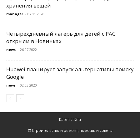
хранения вещей
manager
-
07.11.2020
Четырехдневный лагерь для детей с РАС
открыли в Новинках
news
-
26.07.2022
Huawei планирует запуск альтернативы поиску
Google
news
-
02.03.2020
Карта сайта
© Строительство и ремонт, помощь и советы