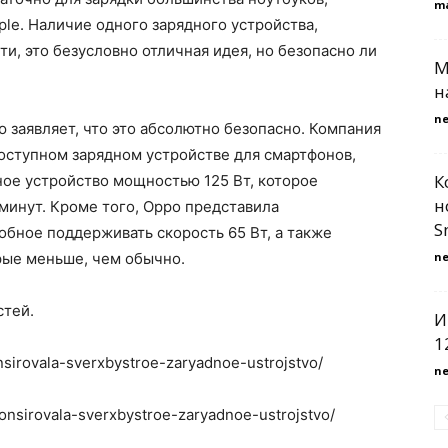
m
le. Наличие одного зарядного устройства,
и, это безусловно отличная идея, но безопасно ли
М
н
n
 заявляет, что это абсолютно безопасно. Компания
оступном зарядном устройстве для смартфонов,
К
ное устройство мощностью 125 Вт, которое
н
минут. Кроме того, Oppo представила
S
обное поддерживать скорость 65 Вт, а также
орые меньше, чем обычно.
n
стей.
И
1
nsirovala-sverxbystroe-zaryadnoe-ustrojstvo/
n
nonsirovala-sverxbystroe-zaryadnoe-ustrojstvo/