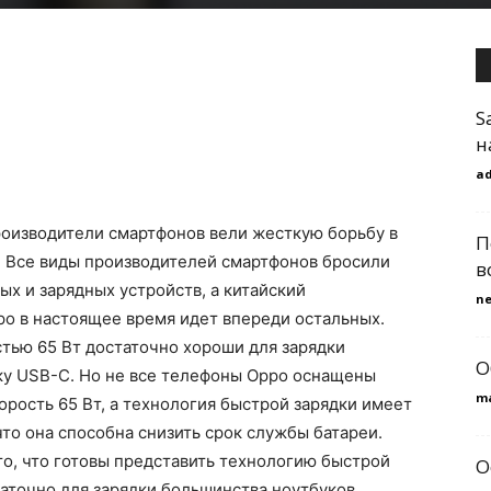
S
н
a
роизводители смартфонов вели жесткую борьбу в
П
. Все виды производителей смартфонов бросили
в
ых и зарядных устройств, а китайский
n
o в настоящее время идет впереди остальных.
ью 65 Вт достаточно хороши для зарядки
О
ку USB-C. Но не все телефоны Oppo оснащены
m
рость 65 Вт, а технология быстрой зарядки имеет
то она способна снизить срок службы батареи.
о, что готовы представить технологию быстрой
О
таточно для зарядки большинства ноутбуков,