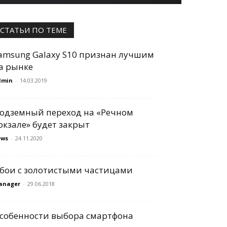
СТАТЬИ ПО ТЕМЕ
amsung Galaxy S10 признан лучшим
а рынке
dmin
-
14.03.2019
одземный переход на «Речном
окзале» будет закрыт
ews
-
24.11.2020
бои с золотистыми частицами
anager
-
29.06.2018
собенности выбора смартфона