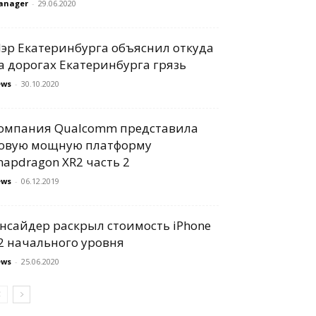
anager
-
29.06.2020
эр Екатеринбурга объяснил откуда
а дорогах Екатеринбурга грязь
ews
-
30.10.2020
омпания Qualcomm представила
овую мощную платформу
napdragon XR2 часть 2
ews
-
06.12.2019
нсайдер раскрыл стоимость iPhone
2 начального уровня
ews
-
25.06.2020