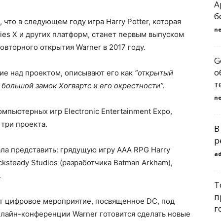
A
б
что в следующем году игра Harry Potter, которая
n
ries X и других платформ, станет первым выпуском
овторного открытия Warner в 2017 году.
G
о
ие над проектом, описывают его как
“открытый
т
 большой замок Хогвартс и его окрестности”.
n
пьютерных игр Electronic Entertainment Expo,
 три проекта.
В
р
ла представить: грядущую игру AAA RPG Harry
a
cksteady Studios (разработчика Batman Arkham),
.
Т
п
ет цифровое мероприятие, посвященное DC, под
г
нлайн-конференции Warner готовится сделать новые