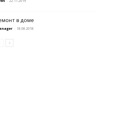
ews
-
22.11.2019
емонт в доме
anager
-
18.08.2018