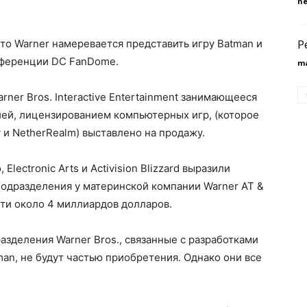
n
Р
то Warner намеревается представить игру Batman и
онференции DC FanDome.
m
ner Bros. Interactive Entertainment занимающееся
ей, лицензированием компьютерных игр, (которое
 и NetherRealm) выставлено на продажу.
ectronic Arts и Activision Blizzard выразили
подразделения у материнской компании Warner AT &
сти около 4 миллиардов долларов.
разделения Warner Bros., связанные с разработками
tman, не будут частью приобретения. Однако они все