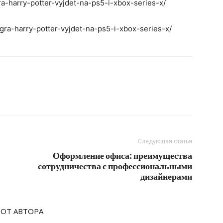
gra-harry-potter-vyjdet-na-ps5-i-xbox-series-x/
igra-harry-potter-vyjdet-na-ps5-i-xbox-series-x/
Следующая статья
Оформление офиса: преимущества
сотрудничества с профессиональными
дизайнерами
 ОТ АВТОРА