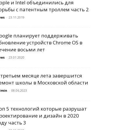
pple и Intel объединились для
орьбы с патентным троллем часть 2
ews
-
23.11.2019
oogle планирует поддерживать
бновление устройств Chrome OS в
ечение восьми лет
ews
-
23.01.2020
 третьем месяце лета завершится
емонт школы в Московской области
dmin
-
08.06.2023
оп 5 технологий которые разрушат
роектирование и дизайн в 2020
оду часть 3