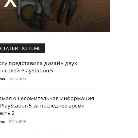
 X
СТАТЬИ ПО ТЕМЕ
ony представила дизайн двух
онсолей PlayStation 5
ews
-
12.06.2020
амая ошеломительная информация
 PlayStation 5 за последнее время
асть 2
ews
-
07.12.2019