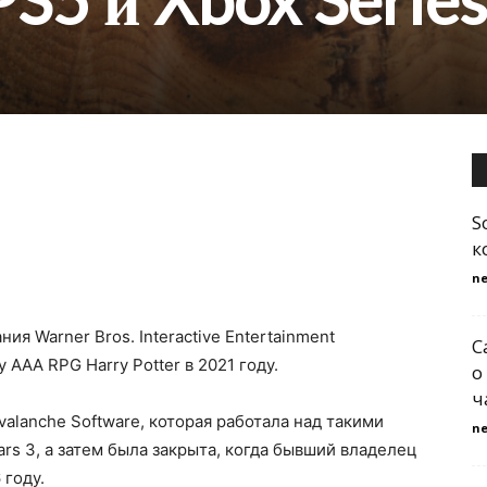
S5 и Xbox Series
S
к
n
я Warner Bros. Interactive Entertainment
С
AAA RPG Harry Potter в 2021 году.
о
ч
alanche Software, которая работала над такими
n
и Cars 3, а затем была закрыта, когда бывший владелец
 году.