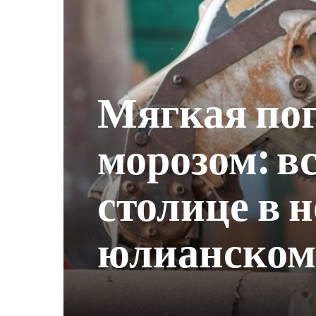
Мягкая пог
морозом: вс
столице в 
юлианском