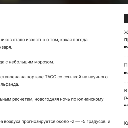
Ж
п
иков стало известно о том, какая погода
нваря.
m
ода с небольшим морозом.
П
m
тавлена на портале ТАСС со ссылкой на научного
льфанда.
В
р
ельным расчетам, новогодняя ночь по юлианскому
n
 воздуха прогнозируется около -2 — -5 градусов, и
К