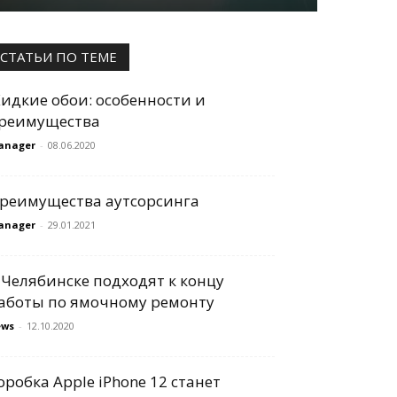
СТАТЬИ ПО ТЕМЕ
идкие обои: особенности и
реимущества
anager
-
08.06.2020
реимущества аутсорсинга
anager
-
29.01.2021
 Челябинске подходят к концу
аботы по ямочному ремонту
ews
-
12.10.2020
оробка Apple iPhone 12 станет