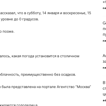
«
n
ссказал, что в субботу, 14 января и воскресенье, 15
 уровне до 0 градусов.
G
п
о позже.
п
n
A
лось, какая погода установится в столичном
з
n
облачность, преимущественно без осадков.
В
 была представлена на портале Агентство “Москва”
с
ц
a
ожидается гололедица.