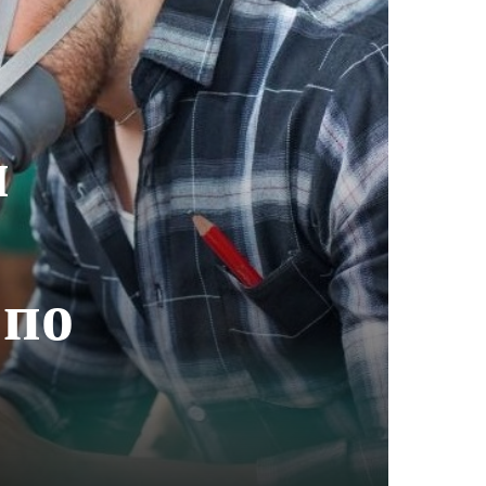
м
 по