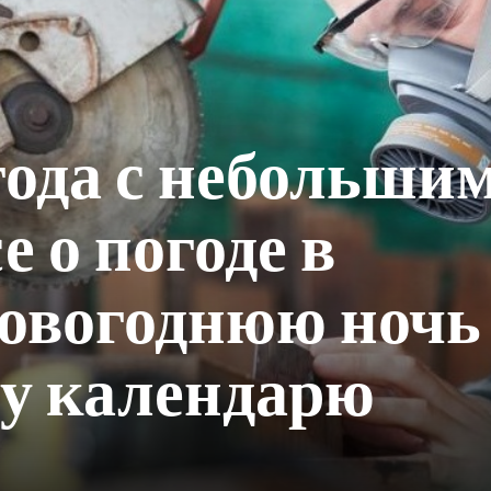
ода с небольши
е о погоде в
новогоднюю ночь
у календарю