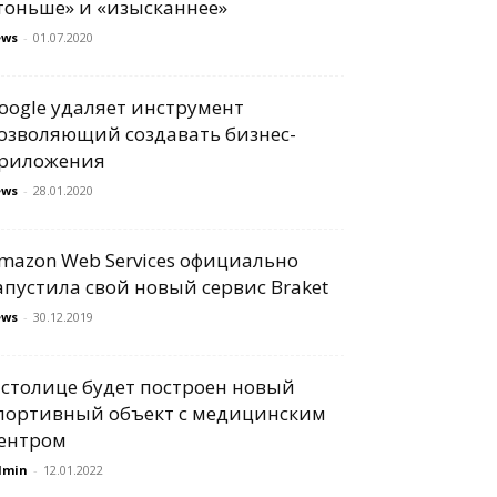
тоньше» и «изысканнее»
ews
-
01.07.2020
oogle удаляет инструмент
озволяющий создавать бизнес-
риложения
ews
-
28.01.2020
mazon Web Services официально
апустила свой новый сервис Braket
ews
-
30.12.2019
 столице будет построен новый
портивный объект с медицинским
ентром
dmin
-
12.01.2022