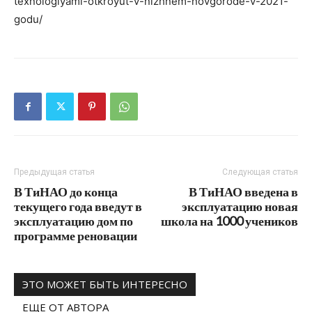
texnologiyami-otkroyut-v-nizhnem-novgorode-v-2021-
godu/
Предыдущая статья
Следующая статья
В ТиНАО до конца
В ТиНАО введена в
текущего года введут в
эксплуатацию новая
эксплуатацию дом по
школа на 1000 учеников
программе реновации
ЭТО МОЖЕТ БЫТЬ ИНТЕРЕСНО
ЕЩЕ ОТ АВТОРА