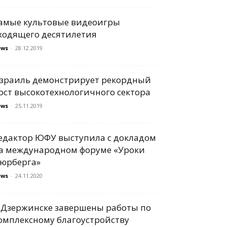
амые культовые видеоигры
ходящего десятилетия
ews
-
28.12.2019
зраиль демонстрирует рекордный
ост высокотехнологичного сектора
ews
-
25.11.2019
едактор ЮФУ выступила с докладом
а международном форуме «Уроки
юрберга»
ews
-
24.11.2020
 Дзержинске завершены работы по
омплексному благоустройству