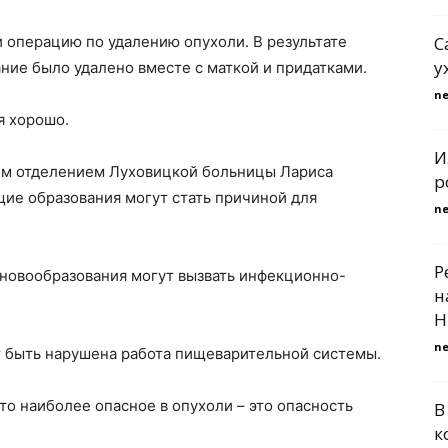
 операцию по удалению опухоли. В результате
С
у
ие было удалено вместе с маткой и придатками.
n
я хорошо.
И
м отделением Луховицкой больницы Лариса
р
щие образования могут стать причиной для
n
Р
 новообразования могут вызвать инфекционно-
н
Н
n
т быть нарушена работа пищеварительной системы.
то наиболее опасное в опухоли – это опасность
В
к