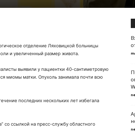
В
о
логическое отделение Ляховицкой больницы
боли и увеличенный размер живота.
m
алисты выявили у пациентки 40-сантиметровую
П
ся миомы матки. Опухоль занимала почти всю
о
W
n
 течение последних нескольких лет избегала
A
н
” со ссылкой на пресс-службу областного
n