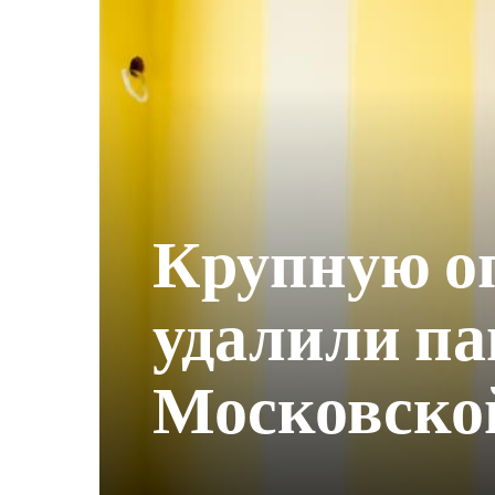
Крупную о
удалили па
Московско