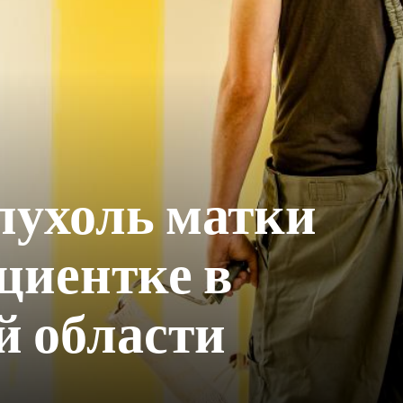
пухоль матки
циентке в
й области