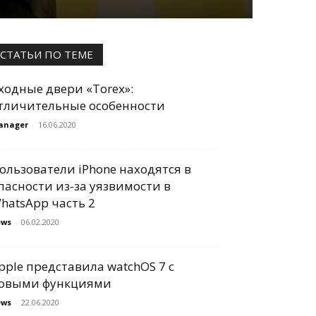
СТАТЬИ ПО ТЕМЕ
ходные двери «Torex»:
тличительные особенности
anager
-
16.06.2020
ользователи iPhone находятся в
пасности из-за уязвимости в
hatsApp часть 2
ews
-
06.02.2020
pple представила watchOS 7 с
овыми функциями
ews
-
22.06.2020