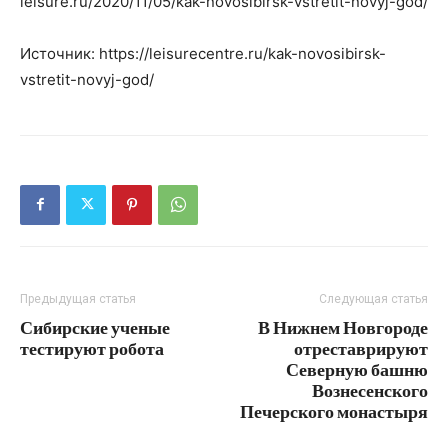
leisure.ru/2020/11/05/kak-novosibirsk-vstretit-novyj-god/
Источник: https://leisurecentre.ru/kak-novosibirsk-
vstretit-novyj-god/
Предыдущая статья
Следующая статья
Сибирские ученые
В Нижнем Новгороде
тестируют робота
отреставрируют
Северную башню
Вознесенского
Печерского монастыря