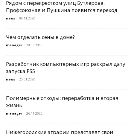
Рядом с перекрестком улиц Бутлерова,
Профсоюзная и Пушкина появится переход
news
-
09.11.2020
Чем отделать сены в доме?
manager
-
28.03.2018
Разработчик компьютерных игр раскрыл дату
запуска PS5
news
-
20.01.2020
Полимерные отходы: переработка и вторая
жизнь
manager
-
26.11.2020
Нижегородские аграрии представят свои