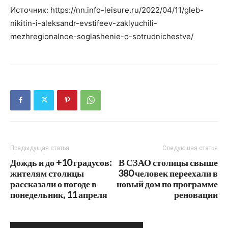
Источник: https://nn.info-leisure.ru/2022/04/11/gleb-
nikitin-i-aleksandr-evstifeev-zaklyuchili-
mezhregionalnoe-soglashenie-o-sotrudnichestve/
Предыдущая статья
Следующая статья
Дождь и до +10 градусов:
В СЗАО столицы свыше
жителям столицы
380 человек переехали в
рассказали о погоде в
новый дом по программе
понедельник, 11 апреля
реновации