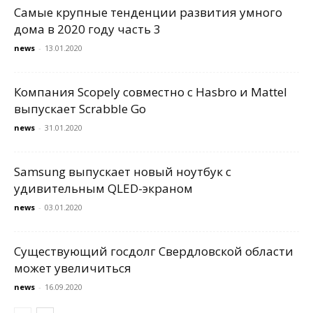
Самые крупные тенденции развития умного
дома в 2020 году часть 3
news
-
13.01.2020
Компания Scopely совместно с Hasbro и Mattel
выпускает Scrabble Go
news
-
31.01.2020
Samsung выпускает новый ноутбук с
удивительным QLED-экраном
news
-
03.01.2020
Существующий госдолг Свердловской области
может увеличиться
news
-
16.09.2020