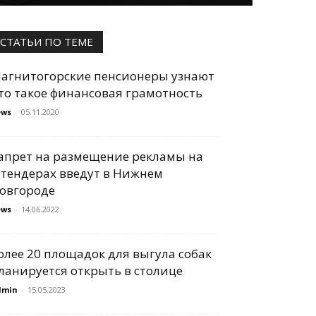
СТАТЬИ ПО ТЕМЕ
агнитогорские пенсионеры узнают
то такое финансовая грамотность
ews
-
05.11.2020
апрет на размещение рекламы на
тендерах введут в Нижнем
овгороде
ews
-
14.06.2022
олее 20 площадок для выгула собак
ланируется открыть в столице
dmin
-
15.05.2023