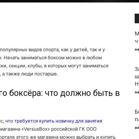
М
ч
опулярных видов спорта, как у детей, так и у
n
н. Начать заниматься боксом можно в любом
ки, секции, клубы, в которых могут заниматься
З
 а также люди постарше.
ш
Н
о боксёра: что должно быть в
n
Б
п
ос,
что требуется купить новичку для занятия
a
магазина «VersusBox» российской ГК ООО
ортале этого же магазина можно выбрать и купить