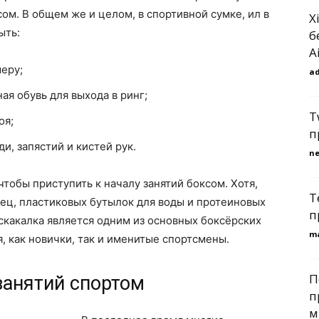
ом. В общем же и целом, в спортивной сумке, ил в
X
ыть:
б
A
еру;
a
ая обувь для выхода в ринг;
T
оя;
п
ди, запястий и кистей рук.
n
чтобы приступить к началу занятий боксом. Хотя,
Т
ец, пластиковых бутылок для воды и протеиновых
п
, скакалка является одним из основных боксёрских
m
, как новички, так и именитые спортсмены.
П
занятий спортом
п
м