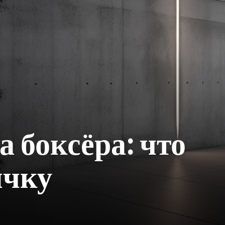
 боксёра: что
ичку