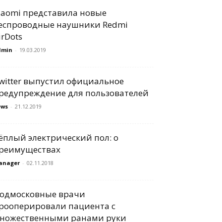
iaomi представила новые
еспроводные наушники Redmi
irDots
dmin
-
19.03.2019
witter выпустил официальное
редупреждение для пользователей
ews
-
21.12.2019
ёплый электрический пол: о
реимуществах
anager
-
02.11.2018
одмосковные врачи
рооперировали пациента с
ножественными ранами руки